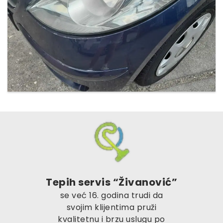
Tepih servis “Živanović”
se već 16. godina trudi da
svojim klijentima pruži
kvalitetnu i brzu uslugu po