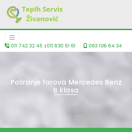
011 742 32 45
011 630 51 61
063 108 64 34
|
Poliranje farova Mercedes Benz
B klasa