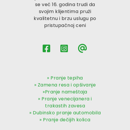
se već 16. godina trudi da
svojim klijentima pruži
kvalitetnu i brzu uslugu po
pristupačnoj ceni
» Pranje tepiha
» Zamena resa i opšivanje
»Pranje nameštaja
» Pranje venecijanera i
trakastih zavesa
» Dubinsko pranje automobila
» Pranje dečijih kolica