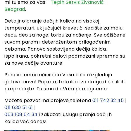
mi tu smo za Vas -
Tepih Servis Živanović
Beograd
.
Detaljno pranje dečijih kolica na visokoj
temperaturi, uključujući krevetić, sedište za malu
decu, deo za noge, torbu za nošenje. Sve očišćene
suvom parom i deterdžentom prilagođenim
bebama. Ponovo sastavljena dečija kolica,
ispolirana, pokretni delovi podmazani spremna su
za nove dečije avanture.
Ponovo ćemo učiniti da Vaša kolica izgledaju
gotovo novo! Pripremite kolica za drugo dete ili ih
preprodajte. Tu smo da Vam pomognemo.
Možete pozvati na brojeve telefona
011 742 32 45
|
011 630 51 61
|
063 108 64 34
i zakazati uslugu pranja dečijih
kolica već danas!