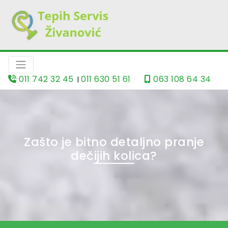
011 742 32 45
011 630 51 61
063 108 64 34
|
Zašto je bitno detaljno pranje
dečijih kolica?