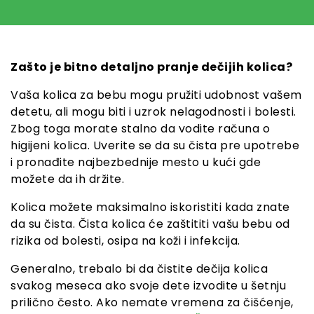
Zašto je bitno detaljno pranje dečijih kolica?
Vaša kolica za bebu mogu pružiti udobnost vašem
detetu, ali mogu biti i uzrok nelagodnosti i bolesti.
Zbog toga morate stalno da vodite računa o
higijeni kolica. Uverite se da su čista pre upotrebe
i pronađite najbezbednije mesto u kući gde
možete da ih držite.
Kolica možete maksimalno iskoristiti kada znate
da su čista. Čista kolica će zaštititi vašu bebu od
rizika od bolesti, osipa na koži i infekcija.
Generalno, trebalo bi da čistite dečija kolica
svakog meseca ako svoje dete izvodite u šetnju
prilično često. Ako nemate vremena za čišćenje,