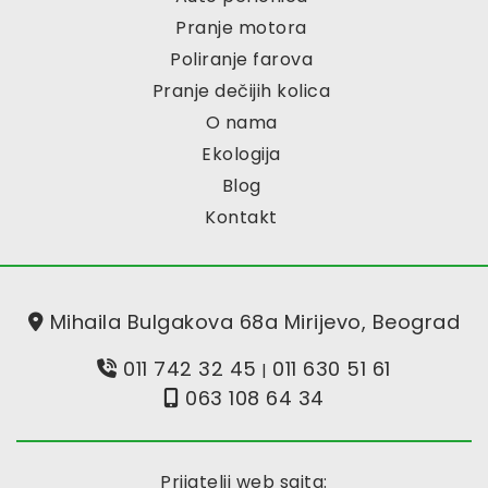
Pranje motora
Poliranje farova
Pranje dečijih kolica
O nama
Ekologija
Blog
Kontakt
Mihaila Bulgakova 68a Mirijevo, Beograd
011 742 32 45
011 630 51 61
|
063 108 64 34
Prijatelji web sajta: